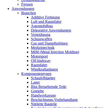
Fressen
Anwendungen
Branchen
Additive Fertigung
Luft und Raumfahrt
Automobilbau
Dekorative Anwendungen
Verteidigung
Schusswaffen
Gas und Dampfturbinen
Medizintechnik
MIM (Metal Injection Molding)
Motorsport
Off-highway
Raumfahrt
Windkraftanlagen
Komponententypen
Schaufelblaetter
Lager
Blut Beruehrende Teile
Getriebe
Handwerkzeuge
Beschichtungs-Vorbehandlung
Nitrierte Bauteile