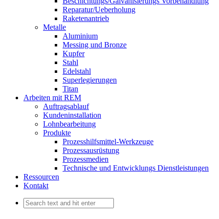
Beschichtungs/Galvanisierungs Vorbehandlung
Reparatur/Ueberholung
Raketenantrieb
Metalle
Aluminium
Messing und Bronze
Kupfer
Stahl
Edelstahl
Superlegierungen
Titan
Arbeiten mit REM
Auftragsablauf
Kundeninstallation
Lohnbearbeitung
Produkte
Prozesshilfsmittel-Werkzeuge
Prozessausrüstung
Prozessmedien
Technische und Entwicklungs Dienstleistungen
Ressourcen
Kontakt