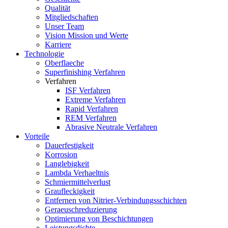
Qualität
Mitgliedschaften
Unser Team
Vision Mission und Werte
Karriere
Technologie
Oberflaeche
Superfinishing Verfahren
Verfahren
ISF Verfahren
Extreme Verfahren
Rapid Verfahren
REM Verfahren
Abrasive Neutrale Verfahren
Vorteile
Dauerfestigkeit
Korrosion
Langlebigkeit
Lambda Verhaeltnis
Schmiermittelverlust
Graufleckigkeit
Entfernen von Nitrier-Verbindungsschichten
Geraeuschreduzierung
Optimierung von Beschichtungen
Leistungsdichte