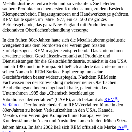
Metallindustrie zu entwickeln und zu verkaufen. Sie lieferten
saubere Produkte an einen ersten Kundenstamm, zu dem Besteck,
Klempnerzubehör, Flugzeugmotoren und Handwerkzeuge gehörten.
REM baute später, im Jahre 1977, ein ca. 500 m² großes
Betriebsgebäude, das ganz New England mit Produkten zur
dekorativen Oberflächenbehandlung versorgte.
In den frühen 80er-Jahren hatte sich die Metallsäuberungsindustrie
weitgehend aus dem Nordosten der Vereinigten Staaten
zurückgezogen. REM reagierte entsprechend. Das Unternehmen
erweiterte seinen Geschäftsschwerpunkt auf Produkte und
Dienstleistungen für die Gleitschleifindustrie, zunächst in den USA
und ab 1987 auch in Europa. Schließlich änderte das Unternehmen
seinen Namen in REM Surface Engineering, um seine
Geschäftsvision besser widerzuspiegeln. Nachdem REM sein
Fachwissen bei der Entwicklung mehrerer neuer Oberflächen-
Bearbeitungsmethoden eingebracht hatte, patentierte das
Unternehmen 1985 das „Chemisch beschleunigte
®
Vibrationsschleifverfahren“ (CAVF), auch bekannt als
REM
-
Verfahren
. Der Industriebedarf am REM-Verfahren führte in den
80er-Jahren zu hohen Verkaufszahlen in den USA, Kanada,
Mexiko, dem Vereinigen Königreich und Europa; weitere
Kundenstämme in Asien und Australien kamen in den frühen 90er-
®
Jahren hinzu. Im Jahr 2002 ließ sich REM offiziell die Marke
ISF
-