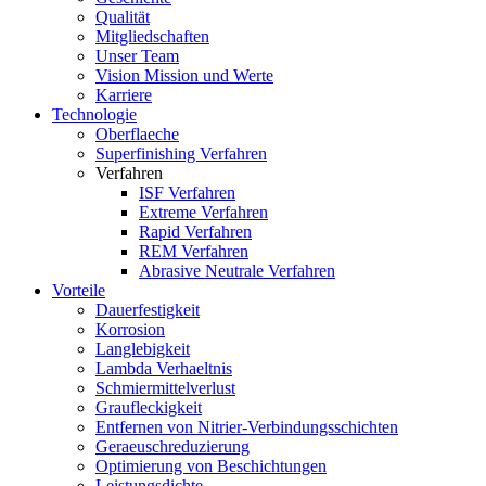
Qualität
Mitgliedschaften
Unser Team
Vision Mission und Werte
Karriere
Technologie
Oberflaeche
Superfinishing Verfahren
Verfahren
ISF Verfahren
Extreme Verfahren
Rapid Verfahren
REM Verfahren
Abrasive Neutrale Verfahren
Vorteile
Dauerfestigkeit
Korrosion
Langlebigkeit
Lambda Verhaeltnis
Schmiermittelverlust
Graufleckigkeit
Entfernen von Nitrier-Verbindungsschichten
Geraeuschreduzierung
Optimierung von Beschichtungen
Leistungsdichte