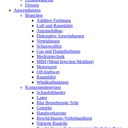
Fressen
Anwendungen
Branchen
Additive Fertigung
Luft und Raumfahrt
Automobilbau
Dekorative Anwendungen
Verteidigung
Schusswaffen
Gas und Dampfturbinen
Medizintechnik
MIM (Metal Injection Molding)
Motorsport
Off-highway
Raumfahrt
Windkraftanlagen
Komponententypen
Schaufelblaetter
Lager
Blut Beruehrende Teile
Getriebe
Handwerkzeuge
Beschichtungs-Vorbehandlung
Nitrierte Bauteile