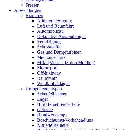
Fressen
Anwendungen
Branchen
Additive Fertigung
Luft und Raumfahrt
Automobilbau
Dekorative Anwendungen
Verteidigung
Schusswaffen
Gas und Dampfturbinen
Medizintechnik
MIM (Metal Injection Molding)
Motorsport
Off-highway
Raumfahrt
Windkraftanlagen
Komponententypen
Schaufelblaetter
Lager
Blut Beruehrende Teile
Getriebe
Handwerkzeuge
Beschichtungs-Vorbehandlung
Nitrierte Bauteile