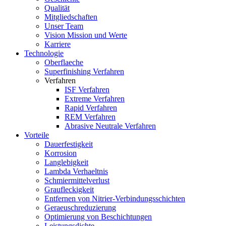
Qualität
Mitgliedschaften
Unser Team
Vision Mission und Werte
Karriere
Technologie
Oberflaeche
Superfinishing Verfahren
Verfahren
ISF Verfahren
Extreme Verfahren
Rapid Verfahren
REM Verfahren
Abrasive Neutrale Verfahren
Vorteile
Dauerfestigkeit
Korrosion
Langlebigkeit
Lambda Verhaeltnis
Schmiermittelverlust
Graufleckigkeit
Entfernen von Nitrier-Verbindungsschichten
Geraeuschreduzierung
Optimierung von Beschichtungen
Leistungsdichte