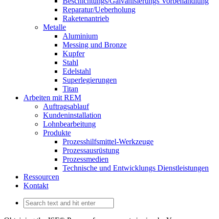
Beschichtungs/Galvanisierungs Vorbehandlung
Reparatur/Ueberholung
Raketenantrieb
Metalle
Aluminium
Messing und Bronze
Kupfer
Stahl
Edelstahl
Superlegierungen
Titan
Arbeiten mit REM
Auftragsablauf
Kundeninstallation
Lohnbearbeitung
Produkte
Prozesshilfsmittel-Werkzeuge
Prozessausrüstung
Prozessmedien
Technische und Entwicklungs Dienstleistungen
Ressourcen
Kontakt