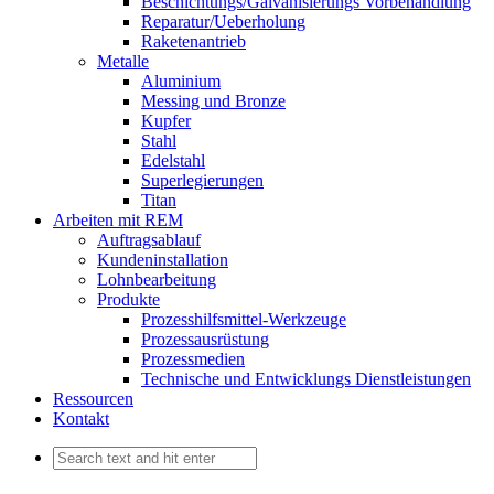
Beschichtungs/Galvanisierungs Vorbehandlung
Reparatur/Ueberholung
Raketenantrieb
Metalle
Aluminium
Messing und Bronze
Kupfer
Stahl
Edelstahl
Superlegierungen
Titan
Arbeiten mit REM
Auftragsablauf
Kundeninstallation
Lohnbearbeitung
Produkte
Prozesshilfsmittel-Werkzeuge
Prozessausrüstung
Prozessmedien
Technische und Entwicklungs Dienstleistungen
Ressourcen
Kontakt