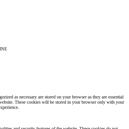
INE
gorized as necessary are stored on your browser as they are essential
 website. These cookies will be stored in your browser only with your
experience.
nalities and security features of the website. These cookies do not