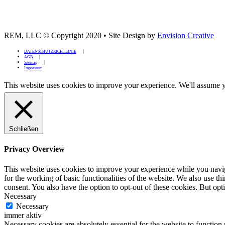
REM, LLC © Copyright 2020
•
Site Design by
Envision Creative
DATENSCHUTZRICHTLINIE
AGB
Sitemap
Impressum
This website uses cookies to improve your experience. We'll assume yo
Schließen
Privacy Overview
This website uses cookies to improve your experience while you naviga
for the working of basic functionalities of the website. We also use t
consent. You also have the option to opt-out of these cookies. But op
Necessary
Necessary
immer aktiv
Necessary cookies are absolutely essential for the website to function 