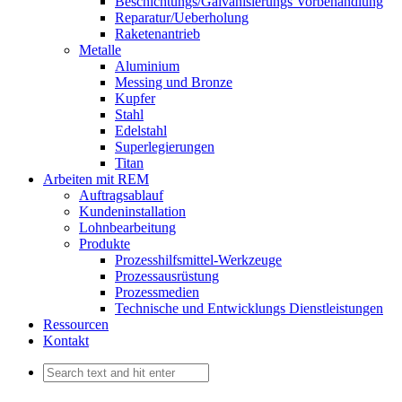
Beschichtungs/Galvanisierungs Vorbehandlung
Reparatur/Ueberholung
Raketenantrieb
Metalle
Aluminium
Messing und Bronze
Kupfer
Stahl
Edelstahl
Superlegierungen
Titan
Arbeiten mit REM
Auftragsablauf
Kundeninstallation
Lohnbearbeitung
Produkte
Prozesshilfsmittel-Werkzeuge
Prozessausrüstung
Prozessmedien
Technische und Entwicklungs Dienstleistungen
Ressourcen
Kontakt