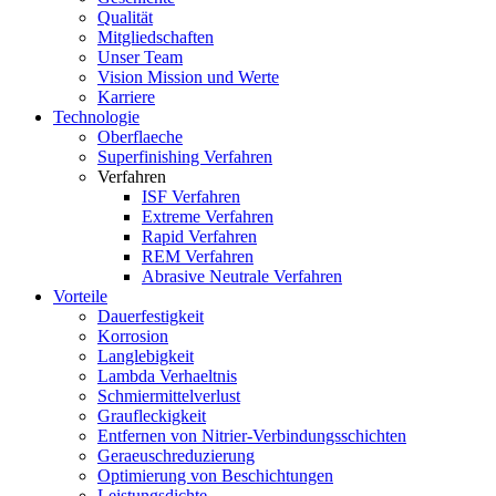
Qualität
Mitgliedschaften
Unser Team
Vision Mission und Werte
Karriere
Technologie
Oberflaeche
Superfinishing Verfahren
Verfahren
ISF Verfahren
Extreme Verfahren
Rapid Verfahren
REM Verfahren
Abrasive Neutrale Verfahren
Vorteile
Dauerfestigkeit
Korrosion
Langlebigkeit
Lambda Verhaeltnis
Schmiermittelverlust
Graufleckigkeit
Entfernen von Nitrier-Verbindungsschichten
Geraeuschreduzierung
Optimierung von Beschichtungen
Leistungsdichte