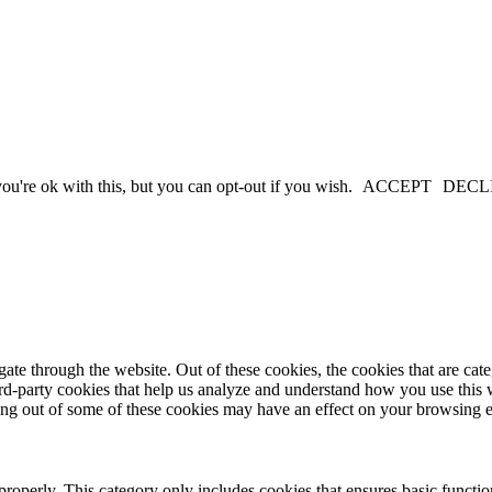
u're ok with this, but you can opt-out if you wish.
ACCEPT
DECL
te through the website. Out of these cookies, the cookies that are cate
hird-party cookies that help us analyze and understand how you use this
ting out of some of these cookies may have an effect on your browsing 
properly. This category only includes cookies that ensures basic functio