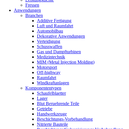
Fressen
Anwendungen
Branchen
Additive Fertigung
Luft und Raumfahrt
Automobilbau
Dekorative Anwendungen
Verteidigung
Schusswaffen
Gas und Dampfturbinen
Medizintechnik
MIM (Metal Injection Molding)
Motorsport
Off-highway
Raumfahrt
Windkraftanlagen
Komponententypen
Schaufelblaetter
Lager
Blut Beruehrende Teile
Getriebe
Handwerkzeuge
Beschichtungs-Vorbehandlung
Nitrierte Bauteile