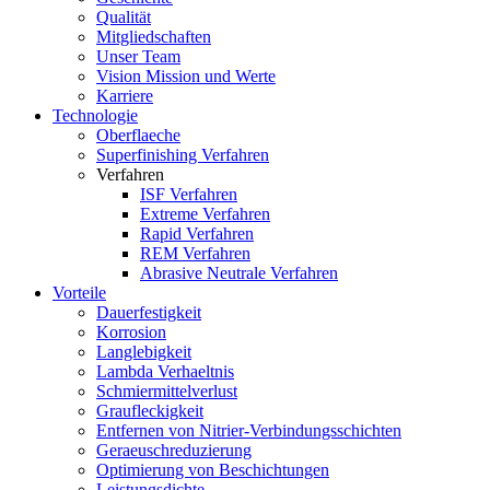
Qualität
Mitgliedschaften
Unser Team
Vision Mission und Werte
Karriere
Technologie
Oberflaeche
Superfinishing Verfahren
Verfahren
ISF Verfahren
Extreme Verfahren
Rapid Verfahren
REM Verfahren
Abrasive Neutrale Verfahren
Vorteile
Dauerfestigkeit
Korrosion
Langlebigkeit
Lambda Verhaeltnis
Schmiermittelverlust
Graufleckigkeit
Entfernen von Nitrier-Verbindungsschichten
Geraeuschreduzierung
Optimierung von Beschichtungen
Leistungsdichte