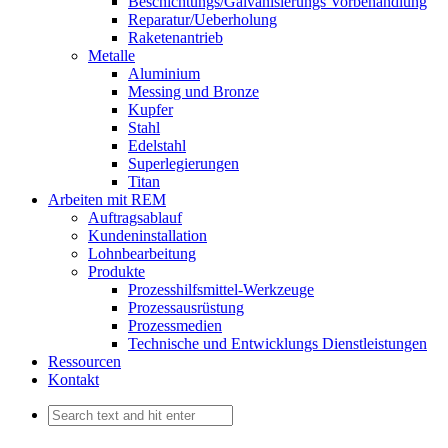
Beschichtungs/Galvanisierungs Vorbehandlung
Reparatur/Ueberholung
Raketenantrieb
Metalle
Aluminium
Messing und Bronze
Kupfer
Stahl
Edelstahl
Superlegierungen
Titan
Arbeiten mit REM
Auftragsablauf
Kundeninstallation
Lohnbearbeitung
Produkte
Prozesshilfsmittel-Werkzeuge
Prozessausrüstung
Prozessmedien
Technische und Entwicklungs Dienstleistungen
Ressourcen
Kontakt