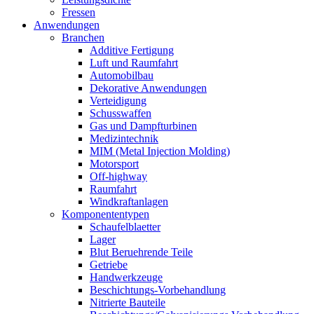
Fressen
Anwendungen
Branchen
Additive Fertigung
Luft und Raumfahrt
Automobilbau
Dekorative Anwendungen
Verteidigung
Schusswaffen
Gas und Dampfturbinen
Medizintechnik
MIM (Metal Injection Molding)
Motorsport
Off-highway
Raumfahrt
Windkraftanlagen
Komponententypen
Schaufelblaetter
Lager
Blut Beruehrende Teile
Getriebe
Handwerkzeuge
Beschichtungs-Vorbehandlung
Nitrierte Bauteile