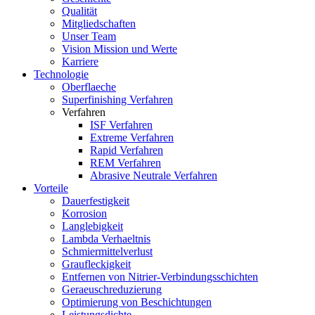
Qualität
Mitgliedschaften
Unser Team
Vision Mission und Werte
Karriere
Technologie
Oberflaeche
Superfinishing Verfahren
Verfahren
ISF Verfahren
Extreme Verfahren
Rapid Verfahren
REM Verfahren
Abrasive Neutrale Verfahren
Vorteile
Dauerfestigkeit
Korrosion
Langlebigkeit
Lambda Verhaeltnis
Schmiermittelverlust
Graufleckigkeit
Entfernen von Nitrier-Verbindungsschichten
Geraeuschreduzierung
Optimierung von Beschichtungen
Leistungsdichte