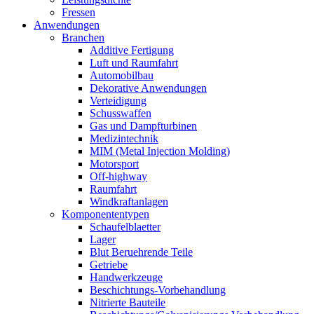
Fressen
Anwendungen
Branchen
Additive Fertigung
Luft und Raumfahrt
Automobilbau
Dekorative Anwendungen
Verteidigung
Schusswaffen
Gas und Dampfturbinen
Medizintechnik
MIM (Metal Injection Molding)
Motorsport
Off-highway
Raumfahrt
Windkraftanlagen
Komponententypen
Schaufelblaetter
Lager
Blut Beruehrende Teile
Getriebe
Handwerkzeuge
Beschichtungs-Vorbehandlung
Nitrierte Bauteile