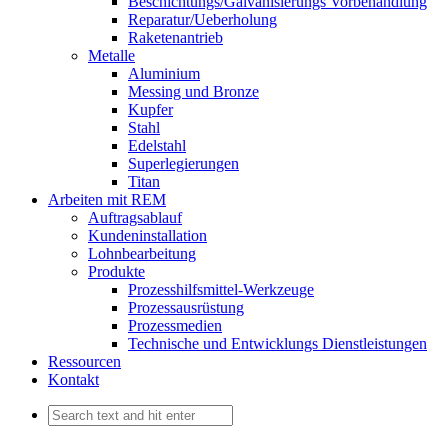
Beschichtungs/Galvanisierungs Vorbehandlung
Reparatur/Ueberholung
Raketenantrieb
Metalle
Aluminium
Messing und Bronze
Kupfer
Stahl
Edelstahl
Superlegierungen
Titan
Arbeiten mit REM
Auftragsablauf
Kundeninstallation
Lohnbearbeitung
Produkte
Prozesshilfsmittel-Werkzeuge
Prozessausrüstung
Prozessmedien
Technische und Entwicklungs Dienstleistungen
Ressourcen
Kontakt