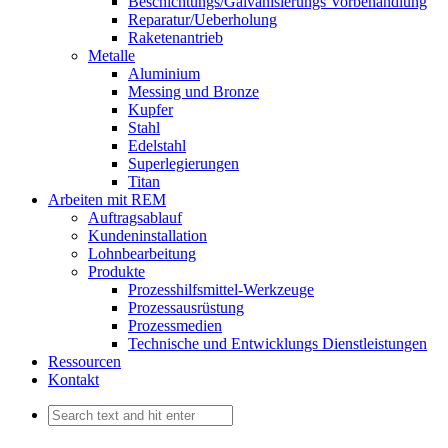
Beschichtungs/Galvanisierungs Vorbehandlung
Reparatur/Ueberholung
Raketenantrieb
Metalle
Aluminium
Messing und Bronze
Kupfer
Stahl
Edelstahl
Superlegierungen
Titan
Arbeiten mit REM
Auftragsablauf
Kundeninstallation
Lohnbearbeitung
Produkte
Prozesshilfsmittel-Werkzeuge
Prozessausrüstung
Prozessmedien
Technische und Entwicklungs Dienstleistungen
Ressourcen
Kontakt