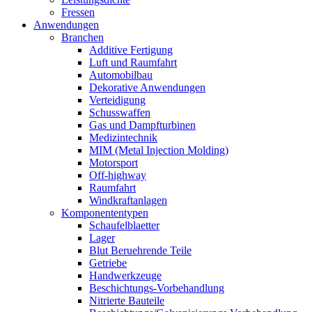
Fressen
Anwendungen
Branchen
Additive Fertigung
Luft und Raumfahrt
Automobilbau
Dekorative Anwendungen
Verteidigung
Schusswaffen
Gas und Dampfturbinen
Medizintechnik
MIM (Metal Injection Molding)
Motorsport
Off-highway
Raumfahrt
Windkraftanlagen
Komponententypen
Schaufelblaetter
Lager
Blut Beruehrende Teile
Getriebe
Handwerkzeuge
Beschichtungs-Vorbehandlung
Nitrierte Bauteile