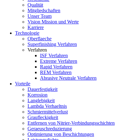
Qualität
Mitgliedschaften
Unser Team
Vision Mission und Werte
Karriere
Technologie
Oberflaeche
Superfinishing Verfahren
Verfahren
ISF Verfahren
Extreme Verfahren
Rapid Verfahren
REM Verfahren
Abrasive Neutrale Verfahren
Vorteile
Dauerfestigkeit
Korrosion
Langlebigkeit
Lambda Verhaeltnis
Schmiermittelverlust
Graufleckigkeit
Entfernen von Nitrier-Verbindungsschichten
Geraeuschreduzierung
Optimierung von Beschichtungen
Leistungsdichte