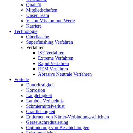
Qualität
Mitgliedschaften
Unser Team
Vision Mission und Werte
Karriere
Technologie
Oberflaeche
Superfinishing Verfahren
Verfahren
ISF Verfahren
Extreme Verfahren
Rapid Verfahren
REM Verfahren
Abrasive Neutrale Verfahren
Vorteile
Dauerfestigkeit
Korrosion
Langlebigkeit
Lambda Verhaeltnis
Schmiermittelverlust
Graufleckigkeit
Entfernen von Nitrier-Verbindungsschichten
Geraeuschreduzierung
Optimierung von Beschichtungen
Leistungsdichte