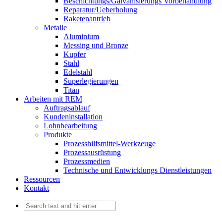
Beschichtungs/Galvanisierungs Vorbehandlung
Reparatur/Ueberholung
Raketenantrieb
Metalle
Aluminium
Messing und Bronze
Kupfer
Stahl
Edelstahl
Superlegierungen
Titan
Arbeiten mit REM
Auftragsablauf
Kundeninstallation
Lohnbearbeitung
Produkte
Prozesshilfsmittel-Werkzeuge
Prozessausrüstung
Prozessmedien
Technische und Entwicklungs Dienstleistungen
Ressourcen
Kontakt