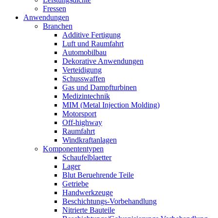
Fressen
Anwendungen
Branchen
Additive Fertigung
Luft und Raumfahrt
Automobilbau
Dekorative Anwendungen
Verteidigung
Schusswaffen
Gas und Dampfturbinen
Medizintechnik
MIM (Metal Injection Molding)
Motorsport
Off-highway
Raumfahrt
Windkraftanlagen
Komponententypen
Schaufelblaetter
Lager
Blut Beruehrende Teile
Getriebe
Handwerkzeuge
Beschichtungs-Vorbehandlung
Nitrierte Bauteile