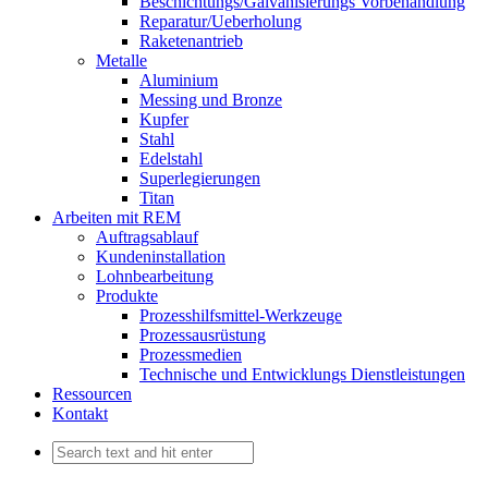
Beschichtungs/Galvanisierungs Vorbehandlung
Reparatur/Ueberholung
Raketenantrieb
Metalle
Aluminium
Messing und Bronze
Kupfer
Stahl
Edelstahl
Superlegierungen
Titan
Arbeiten mit REM
Auftragsablauf
Kundeninstallation
Lohnbearbeitung
Produkte
Prozesshilfsmittel-Werkzeuge
Prozessausrüstung
Prozessmedien
Technische und Entwicklungs Dienstleistungen
Ressourcen
Kontakt