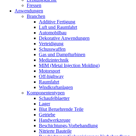
Fressen
Anwendungen
Branchen
Additive Fertigung
Luft und Raumfahrt
Automobilbau
Dekorative Anwendungen
Verteidigung
Schusswaffen
Gas und Dampfturbinen
Medizintechnik
MIM (Metal Injection Molding)
Motorsport
Off-highway
Raumfahrt
Windkraftanlagen
Komponententypen
Schaufelblaetter
Lager
Blut Beruehrende Teile
Getriebe
Handwerkzeuge
Beschichtungs-Vorbehandlung
Nitrierte Bauteile