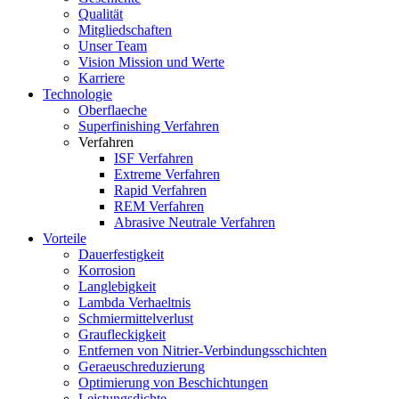
Qualität
Mitgliedschaften
Unser Team
Vision Mission und Werte
Karriere
Technologie
Oberflaeche
Superfinishing Verfahren
Verfahren
ISF Verfahren
Extreme Verfahren
Rapid Verfahren
REM Verfahren
Abrasive Neutrale Verfahren
Vorteile
Dauerfestigkeit
Korrosion
Langlebigkeit
Lambda Verhaeltnis
Schmiermittelverlust
Graufleckigkeit
Entfernen von Nitrier-Verbindungsschichten
Geraeuschreduzierung
Optimierung von Beschichtungen
Leistungsdichte