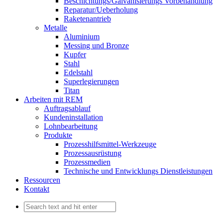
Beschichtungs/Galvanisierungs Vorbehandlung
Reparatur/Ueberholung
Raketenantrieb
Metalle
Aluminium
Messing und Bronze
Kupfer
Stahl
Edelstahl
Superlegierungen
Titan
Arbeiten mit REM
Auftragsablauf
Kundeninstallation
Lohnbearbeitung
Produkte
Prozesshilfsmittel-Werkzeuge
Prozessausrüstung
Prozessmedien
Technische und Entwicklungs Dienstleistungen
Ressourcen
Kontakt