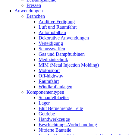
Fressen
Anwendungen
Branchen
Additive Fertigung
Luft und Raumfahrt
Automobilbau
Dekorative Anwendungen
Verteidigung
Schusswaffen
Gas und Dampfturbinen
Medizintechnik
MIM (Metal Injection Molding)
Motorsport
Off-highway
Raumfahrt
Windkraftanlagen
Komponententypen
Schaufelblaetter
Lager
Blut Beruehrende Teile
Getriebe
Handwerkzeuge
Beschichtungs-Vorbehandlung
Nitrierte Bauteile