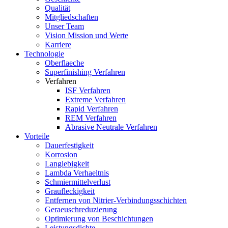
Qualität
Mitgliedschaften
Unser Team
Vision Mission und Werte
Karriere
Technologie
Oberflaeche
Superfinishing Verfahren
Verfahren
ISF Verfahren
Extreme Verfahren
Rapid Verfahren
REM Verfahren
Abrasive Neutrale Verfahren
Vorteile
Dauerfestigkeit
Korrosion
Langlebigkeit
Lambda Verhaeltnis
Schmiermittelverlust
Graufleckigkeit
Entfernen von Nitrier-Verbindungsschichten
Geraeuschreduzierung
Optimierung von Beschichtungen
Leistungsdichte