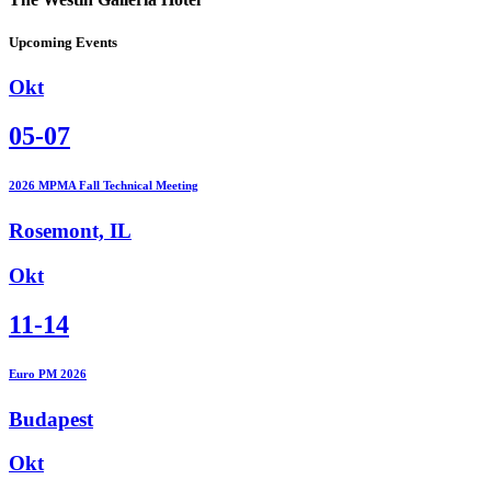
Upcoming Events
Okt
05-07
2026 MPMA Fall Technical Meeting
Rosemont, IL
Okt
11-14
Euro PM 2026
Budapest
Okt