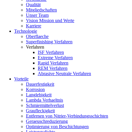
Qualität
Mitgliedschaften
Unser Team
Vision Mission und Werte
Karriere
Technologie
Oberflaeche
Superfinishing Verfahren
Verfahren
ISF Verfahren
Extreme Verfahren
Rapid Verfahren
REM Verfahren
Abrasive Neutrale Verfahren
Vorteile
Dauerfestigkeit
Korrosion
Langlebigkeit
Lambda Verhaeltnis
Schmiermittelverlust
Graufleckigkeit
Entfernen von Nitrier-Verbindungsschichten
Geraeuschreduzierung
Optimierung von Beschichtungen
Leistungsdichte