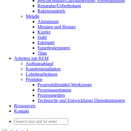
Beschichtungs/Galvanisierungs Vorbehandlung
Reparatur/Ueberholung
Raketenantrieb
Metalle
Aluminium
Messing und Bronze
Kupfer
Stahl
Edelstahl
Superlegierungen
Titan
Arbeiten mit REM
Auftragsablauf
Kundeninstallation
Lohnbearbeitung
Produkte
Prozesshilfsmittel-Werkzeuge
Prozessausrüstung
Prozessmedien
Technische und Entwicklungs Dienstleistungen
Ressourcen
Kontakt