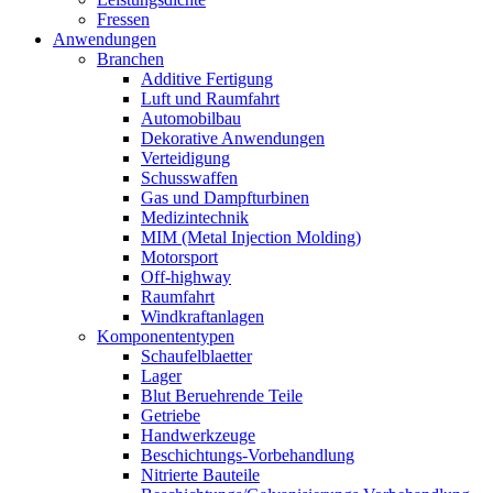
Fressen
Anwendungen
Branchen
Additive Fertigung
Luft und Raumfahrt
Automobilbau
Dekorative Anwendungen
Verteidigung
Schusswaffen
Gas und Dampfturbinen
Medizintechnik
MIM (Metal Injection Molding)
Motorsport
Off-highway
Raumfahrt
Windkraftanlagen
Komponententypen
Schaufelblaetter
Lager
Blut Beruehrende Teile
Getriebe
Handwerkzeuge
Beschichtungs-Vorbehandlung
Nitrierte Bauteile